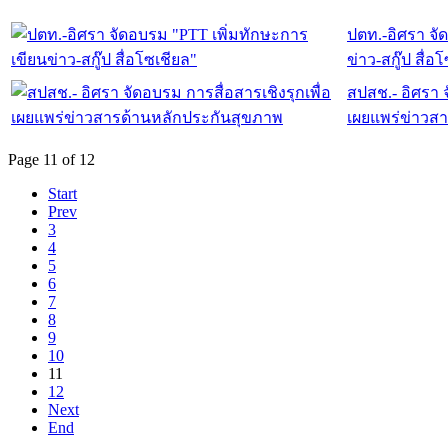
ปตท.-อิศรา จั
ข่าว-สกู๊ป สื่อ
สปสช.- อิศรา จ
เผยแพร่ข่าวส
Page 11 of 12
Start
Prev
3
4
5
6
7
8
9
10
11
12
Next
End