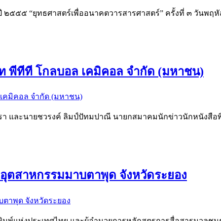
 ๒๕๕๕ “ยุทธศาสตร์เพื่ออนาคตวารสารศาสตร์” ครั้งที่ ๓ วันพฤห
ิษัท พีทีที โกลบอล เคมิคอล จำกัด (มหาชน)
อิศรา และนายชวรงค์ ลิมป์ปัทมปาณี นายกสมาคมนักข่าวนักหนังสื
นิคมอุตสาหกรรมมาบตาพุด จังหวัดระยอง
พ์แห่งประเทศไทย และผู้อำนวยการหลักสูตรการสื่อสารมวลชนระดับต้น