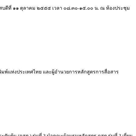
ัสบดีที่ ๑๑ ตุลาคม ๒๕๕๕ เวลา ๐๘.๓๐-๑๕.๐๐ น. ณ ห้องประชุม
อพิมพ์แห่งประเทศไทย และผู้อำนวยการหลักสูตรการสื่อสาร
 (กสต.) รุ่นที่ 3 นำคณะผู้อบรมหลักสูตร กสต.รุ่นที่ 3 เยี่ยม