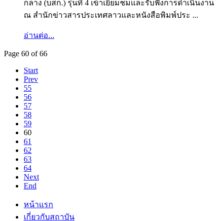
กลาง (บสก.) รุ่นที่ 4 เข้าเยี่ยมชมและรับฟังการดำเนินงาน
ณ สำนักข่าวสารประเทศลาวและหนังสือพิมพ์ประ ...
อ่านต่อ...
Page 60 of 66
Start
Prev
55
56
57
58
59
60
61
62
63
64
Next
End
หน้าแรก
เกี่ยวกับสถาบัน