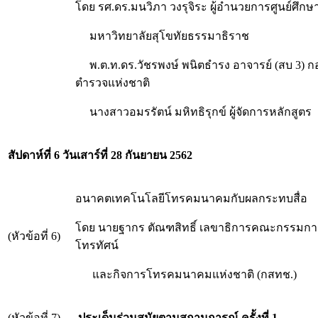
โดย รศ.ดร.มนวิภา วงรุจิระ ผู้อำนวยการศูนย์ศึก
มหาวิทยาลัยสุโขทัยธรรมาธิราช
พ.ต.ท.ดร.วัชรพงษ์ พนิตธำรง อาจารย์ (สบ 3) 
ตำรวจแห่งชาติ
นางสาวอมรรัตน์ มหิทธิรุกข์ ผู้จัดการหลักสูตร
สัปดาห์ที่ 6 วันเสาร์ที่ 28 กันยายน 2562
อนาคตเทคโนโลยีโทรคมนาคมกับผลกระทบสื่อ
โดย นายฐากร ตัณฑสิทธิ์ เลขาธิการคณะกรรมการ
(หัวข้อที่ 6)
โทรทัศน์
และกิจการโทรคมนาคมแห่งชาติ (กสทช.)
(หัวข้อที่ 7)
ประเด็นร่วมสมัยตามสถานการณ์ ครั้งที่ 1