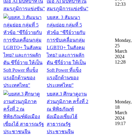
เมื่อ AI มีบทบาทใน
12:33
สมรภูมิการแข่งขัน”
บยสส. 3 สัมมนา
กลุ่มย่อย กลุ่มที่ 5
หัวข้อ “ซีรีย์วายกับ
การขับเคลื่อนกลุ่ม
Monday,
25
LGBTQ+ ในสังคม
March
ไทย? และการผลัก
2024
12:28
ดัน ซีรี่ย์วาย ให้เป็น
Soft Power ที่แข็ง
แรงอีกด้านของ
ประเทศไทย”
บยสส.3 ศึกษาดูงาน
ส่วนภูมิภาค ครั้งที่ 2
Monday,
18
ณ พิพิธภัณฑ์
March
ผังเมืองเซี่ยงไฮ้
2024
19:17
สาธารณรัฐ
ประชาชนจีน