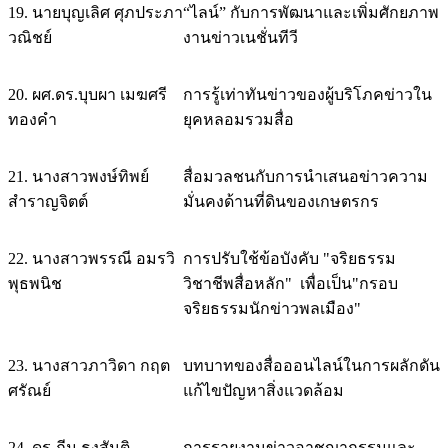
19. นายบุญเลิศ ศุภประภา
“ไลน์” กับการพัฒนาและเพิ่มศักยภาพ
วณิชย์
งานข่าวเนชั่นทีวี
20. ผศ.ดร.บุบผา เมฆศรี
การรู้เท่าทันข่าวของผู้บริโภคข่าวใน
ทองคำ
ยุคหลอมรวมสื่อ
21. นางสาวพงษ์ทิพย์
สื่อมวลชนกับการนำเสนอข่าวความ
สำราญจิตต์
มั่นคงด้านที่ดินของเกษตรกร
22. นางสาวพรรณี อมรวิ
การปรับใช้ข้อบังคับ "จริยธรรม
พุธพนิช
วิชาชีพสื่อหลัก" เพื่อเป็น"กรอบ
จริยธรรมนักข่าวพลเมือง"
23. นางสาวภาวิดา กฤต
บทบาทของสื่อออนไลน์ในการผลักดัน
ศรัณย์
แก้ไขปัญหาสิ่งแวดล้อม
24. ดร.ภีม ธงสันติ
การรายงานข่าวอาชญากรรมและ