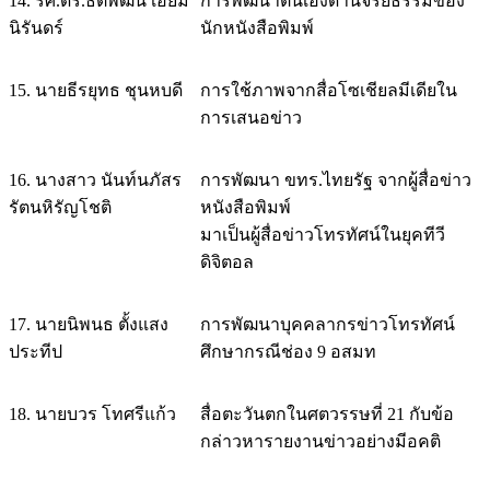
14. รศ.ดร.ธิติพัฒน์ เอี่ยม
การพัฒนาตนเองด้านจริยธรรมของ
นิรันดร์
นักหนังสือพิมพ์
15. นายธีรยุทธ ชุนหบดี
การใช้ภาพจากสื่อโซเชียลมีเดียใน
การเสนอข่าว
16. นางสาว นันท์นภัสร
การพัฒนา ขทร.ไทยรัฐ จากผู้สื่อข่าว
รัตนหิรัญโชติ
หนังสือพิมพ์
มาเป็นผู้สื่อข่าวโทรทัศน์ในยุคทีวี
ดิจิตอล
17. นายนิพนธ ตั้งแสง
การพัฒนาบุคคลากรข่าวโทรทัศน์
ประทีป
ศึกษากรณีช่อง 9 อสมท
18. นายบวร โทศรีแก้ว
สื่อตะวันตกในศตวรรษที่ 21 กับข้อ
กล่าวหารายงานข่าวอย่างมีอคติ