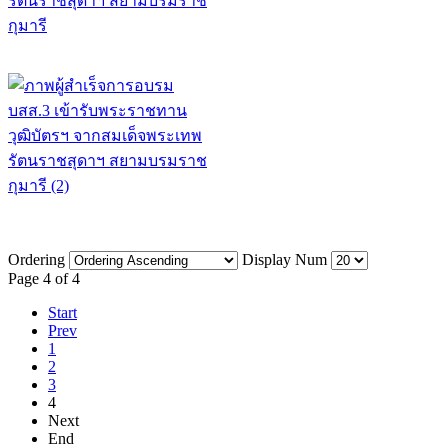
Ordering
Display Num
Page 4 of 4
Start
Prev
1
2
3
4
Next
End