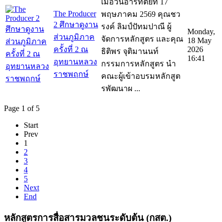
เมื่อวันอาร์ทิตย์ที่ 17
The Producer
พฤษภาคม 2569 คุณชว
2 ศึกษาดูงาน
รงค์ ลิมป์ปัทมปาณี ผู้
Monday,
ส่วนภูมิภาค
จัดการหลักสูตร และคุณ
18 May
ครั้งที่ 2 ณ
2026
ธิติพร จุติมานนท์
16:41
อุทยานหลวง
กรรมการหลักสูตร นำ
ราชพฤกษ์
คณะผู้เข้าอบรมหลักสูต
รพัฒนาผ ...
Page 1 of 5
Start
Prev
1
2
3
4
5
Next
End
หลักสูตรการสื่อสารมวลชนระดับต้น (กสต.)